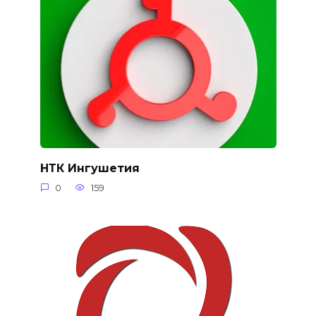
НТК Ингушетия
0
159