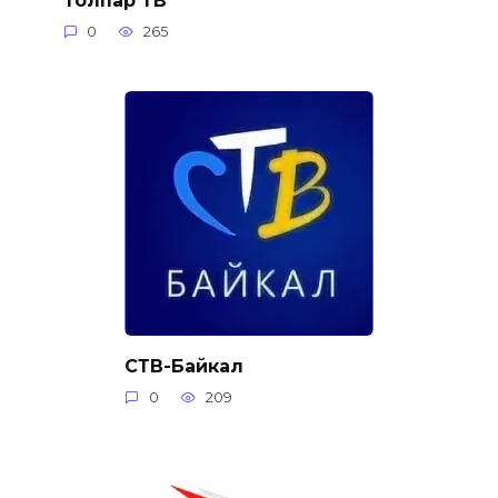
Толпар ТВ
0
265
СТВ-Байкал
0
209