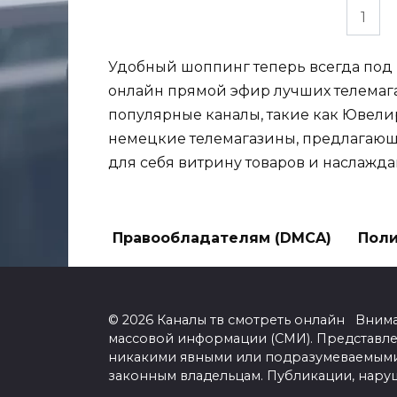
Пагинация
1
записей
Удобный шоппинг теперь всегда под 
онлайн прямой эфир лучших телемага
популярные каналы, такие как Ювели
немецкие телемагазины, предлагающ
для себя витрину товаров и наслажда
Правообладателям (DMCA)
Поли
© 2026 Каналы тв смотреть онлайн Вним
массовой информации (СМИ). Представл
никакими явными или подразумеваемыми 
законным владельцам. Публикации, нару