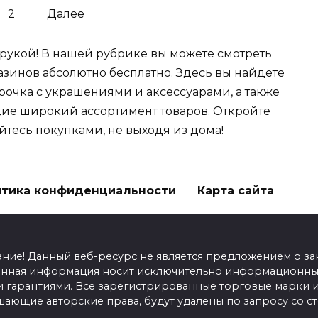
2
Далее
рукой! В нашей рубрике вы можете смотреть
зинов абсолютно бесплатно. Здесь вы найдете
рочка с украшениями и аксессуарами, а также
ие широкий ассортимент товаров. Откройте
йтесь покупками, не выходя из дома!
тика конфиденциальности
Карта сайта
ание! Данный веб-ресурс не является предложением о з
енная информация носит исключительно информационный
гарантиями. Все зарегистрированные торговые марки и
шающие авторские права, будут удалены по запросу со 