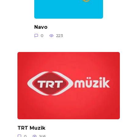
Navo
0
223
TRT Muzik
0
146