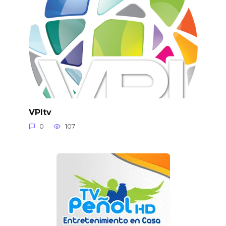
VPItv
0
107