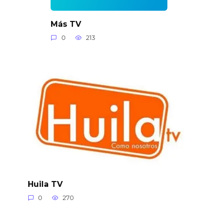
Más TV
0
213
Huila TV
0
270