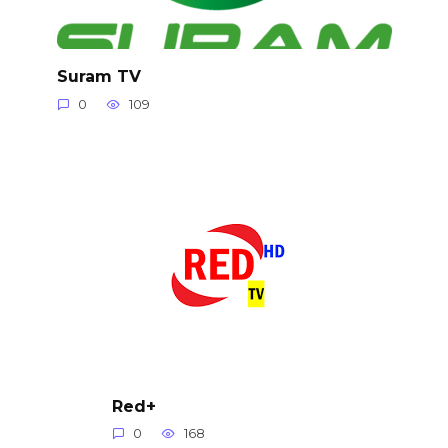
Suram TV
0
109
Red+
0
168