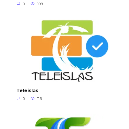
0
109
Teleislas
0
116