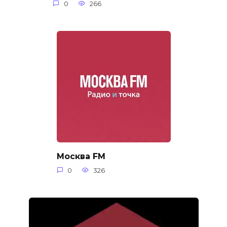
0
266
Москва FM
0
326