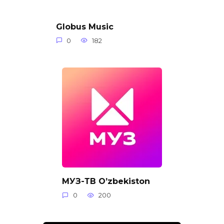
Globus Music
0
182
МУЗ-ТВ O’zbekiston
0
200