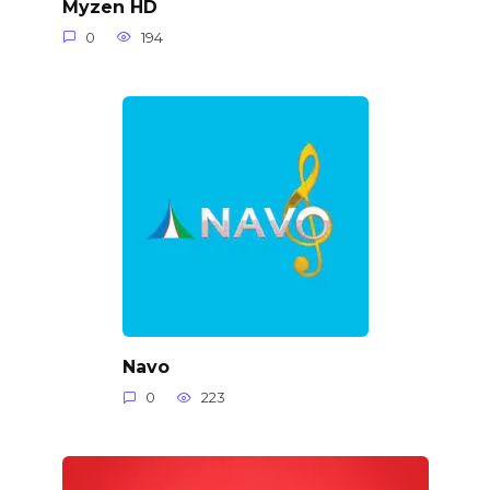
Myzen HD
0
194
Navo
0
223