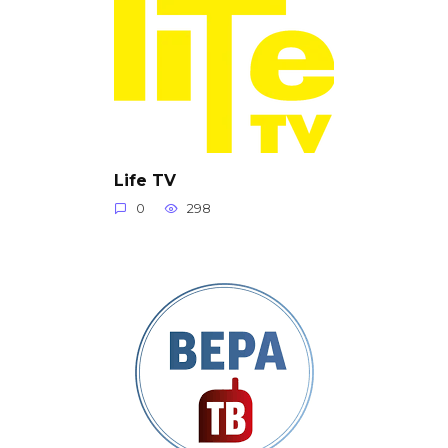
Life TV
0
298