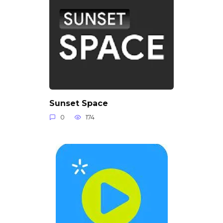
Sunset Space
0
174