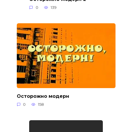
0
139
Осторожно модерн
0
158