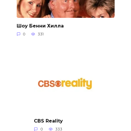
Шоу Бенни Хилла
0
331
CBS Reality
0
333