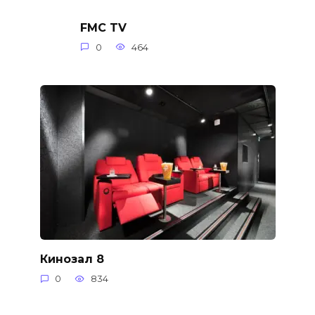
FMC TV
0
464
Кинозал 8
0
834