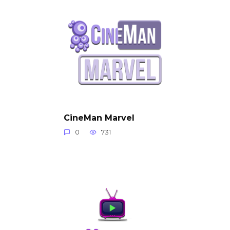
CineMan Marvel
0
731