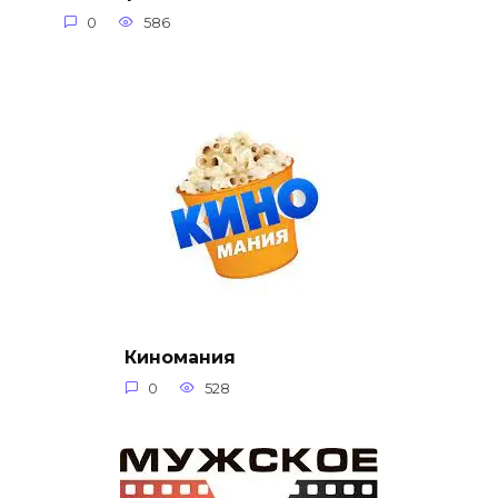
0
586
Киномания
0
528