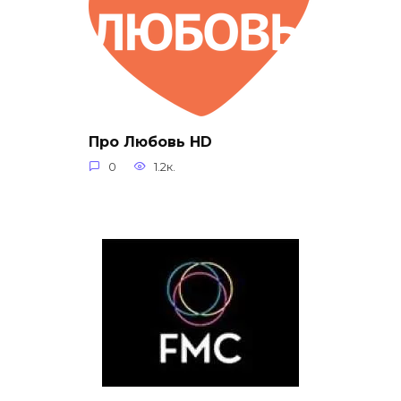
Про Любовь HD
0
1.2к.