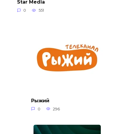
Star Media
0
551
Рыжий
0
296