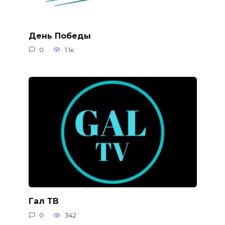
День Победы
0
1.1к.
Гал ТВ
0
342