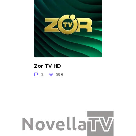
Zor TV HD
0
598