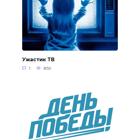
Ужастик ТВ
1
850