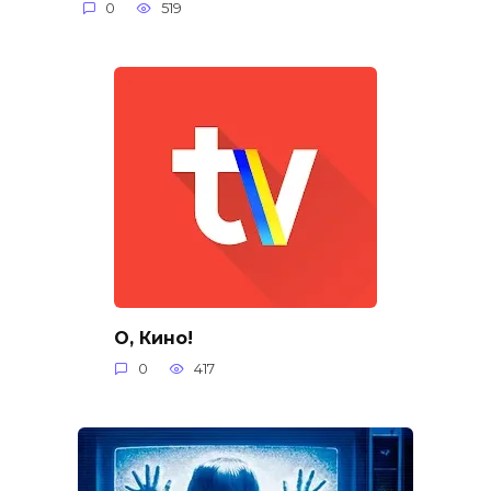
0
519
О, Кино!
0
417