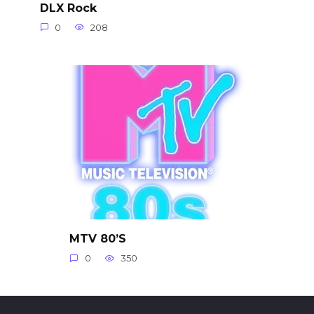
DLX Rock
0
208
MTV 80’S
0
350