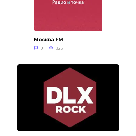
Москва FM
0
326