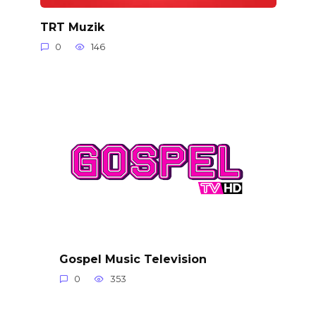
TRT Muzik
0
146
Gospel Music Television
0
353