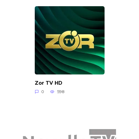
Zor TV HD
0
598