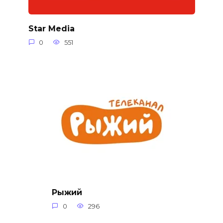
Star Media
0
551
Рыжий
0
296