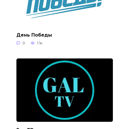
День Победы
0
1.1к.