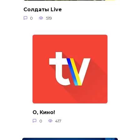
Солдаты Live
0
519
О, Кино!
0
417