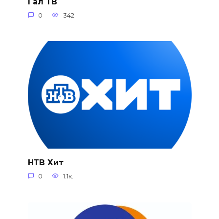
Гал ТВ
0
342
НТВ Хит
0
1.1к.