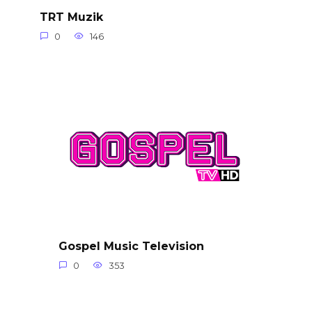
TRT Muzik
0
146
Gospel Music Television
0
353