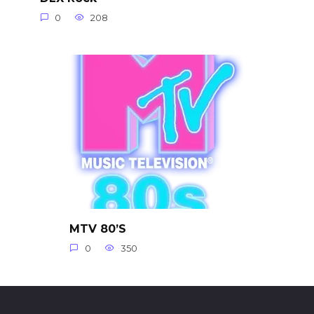
0
208
MTV 80’S
0
350