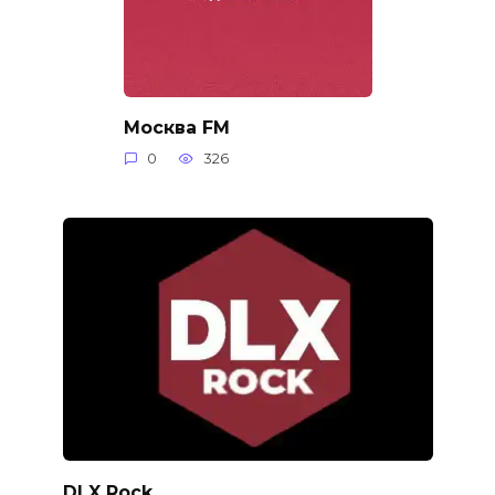
Москва FM
0
326
DLX Rock