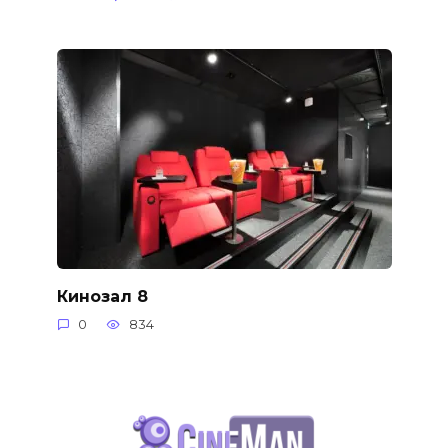
Кинозал 8
0
834