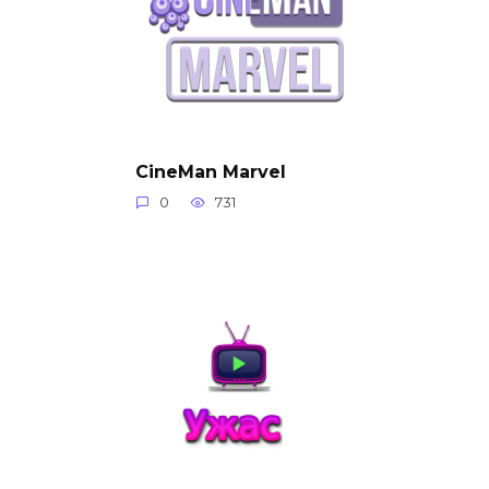
CineMan Marvel
0
731