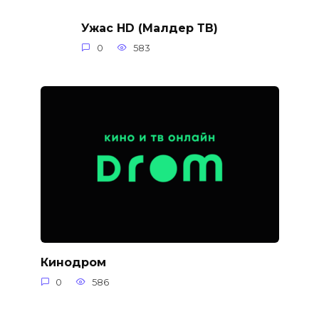
Ужас HD (Малдер ТВ)
0
583
Кинодром
0
586