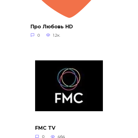
Про Любовь HD
0
1.2к.
FMC TV
0
464