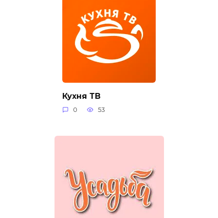
Кухня ТВ
0
53