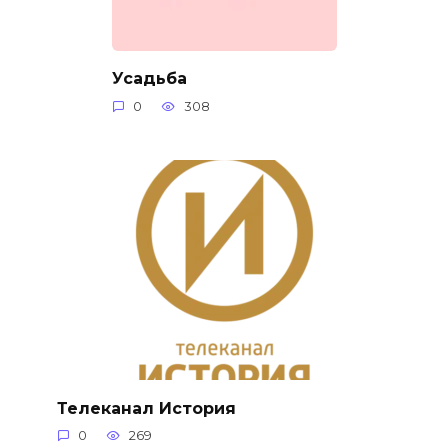
Усадьба
0
308
Телеканал История
0
269