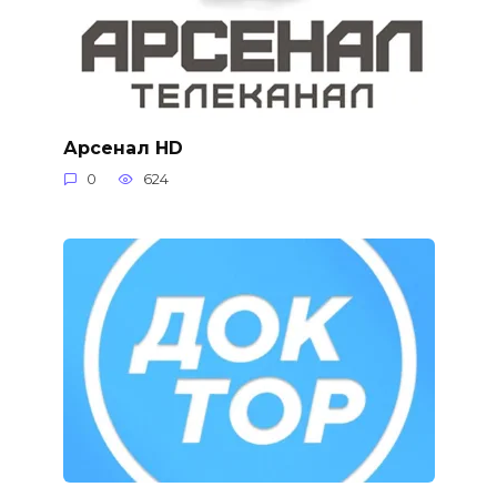
Арсенал HD
0
624