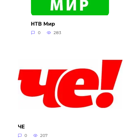
НТВ Мир
0
283
ЧЕ
0
207