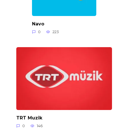
Navo
0
223
TRT Muzik
0
146