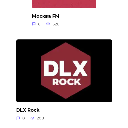
Москва FM
0
326
DLX Rock
0
208