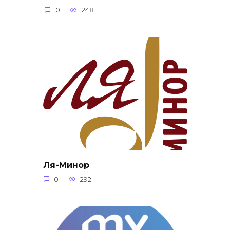
0
248
Ля-Минор
0
292