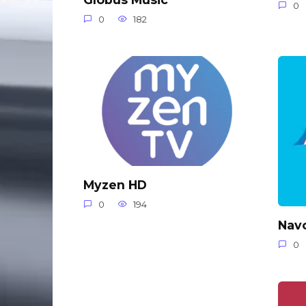
0
0
182
Myzen HD
0
194
Nav
0