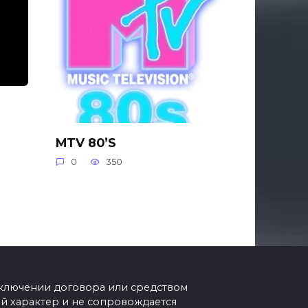
MTV 80’S
0
350
аключении договора или средством
 характер и не сопровождается