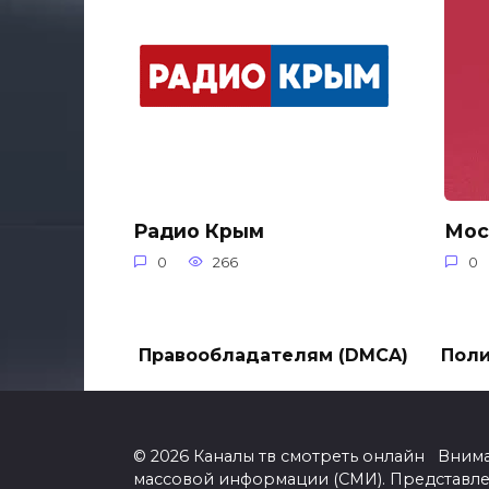
Радио Крым
Мос
0
266
0
Правообладателям (DMCA)
Поли
© 2026 Каналы тв смотреть онлайн Вним
массовой информации (СМИ). Представл