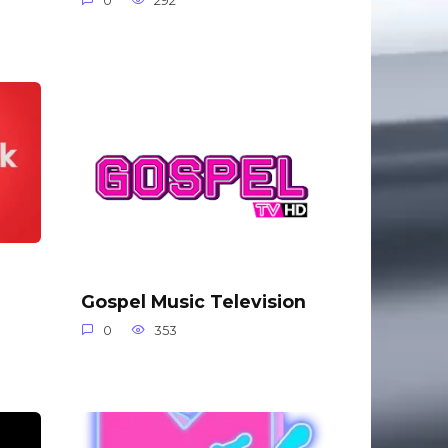
0
292
Gospel Music Television
0
353