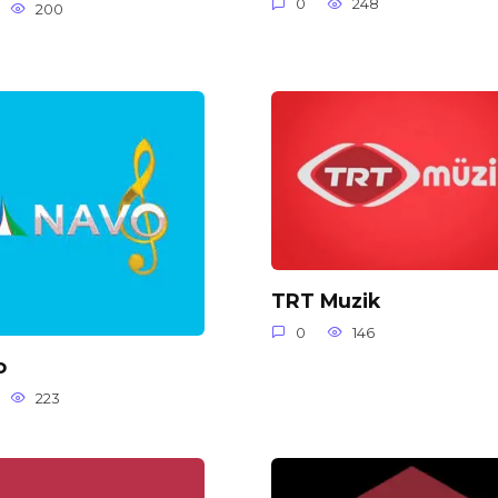
0
248
200
TRT Muzik
0
146
o
223