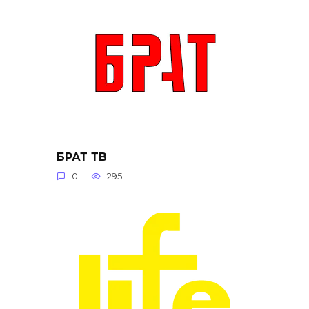
БРАТ ТВ
0
295