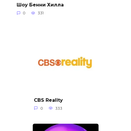
Шоу Бенни Хилла
0
331
CBS Reality
0
333