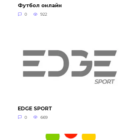
Футбол онлайн
0
922
EDGE SPORT
0
669