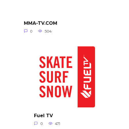
MMA-TV.COM
0
504
Fuel TV
0
471