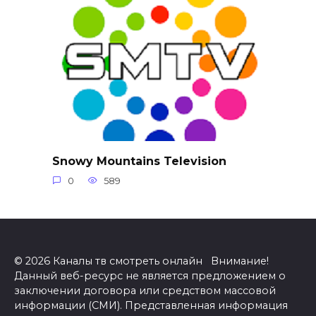
Snowy Mountains Television
0
589
© 2026 Каналы тв смотреть онлайн Внимание!
Данный веб-ресурс не является предложением о
заключении договора или средством массовой
информации (СМИ). Представленная информация