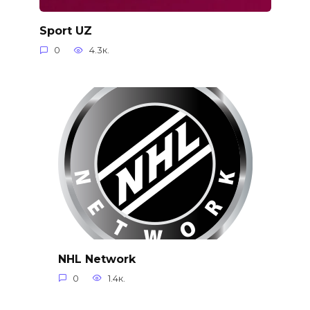
Sport UZ
0
4.3к.
NHL Network
0
1.4к.