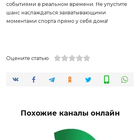
событиями в реальном времени. Не упустите
шанс наслаждаться захватывающими
моментами спорта прямо у себя дома!
Оцените статью
Похожие каналы онлайн