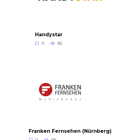
Handystar
0
82
Franken Fernsehen (Nürnberg)
0
116