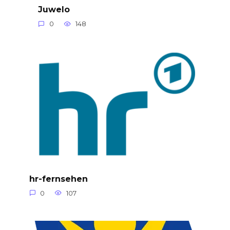
Juwelo
0
148
hr-fernsehen
0
107