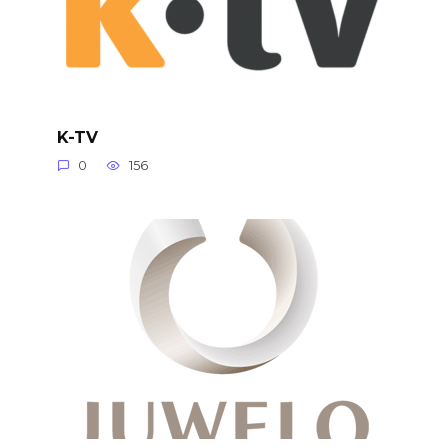
K-TV
0
156