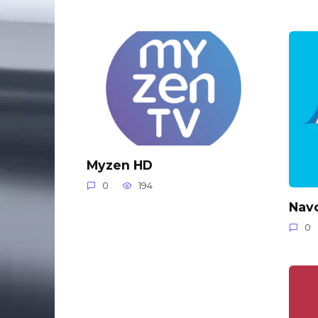
Myzen HD
0
194
Nav
0