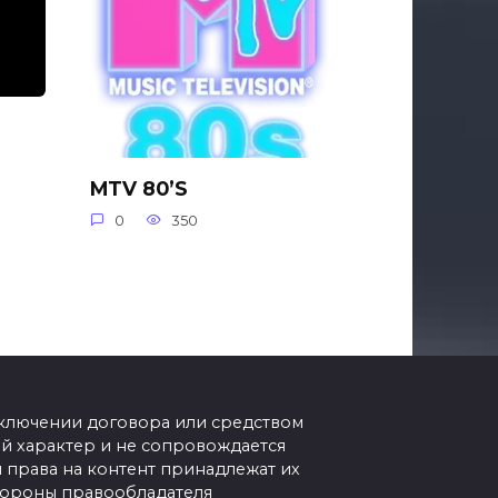
MTV 80’S
0
350
аключении договора или средством
 характер и не сопровождается
 права на контент принадлежат их
стороны правообладателя