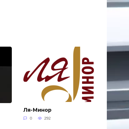
Ля-Минор
0
292