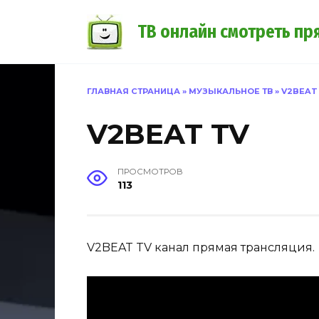
Перейти
к
ТВ онлайн смотреть пр
содержанию
ГЛАВНАЯ СТРАНИЦА
»
МУЗЫКАЛЬНОЕ ТВ
»
V2BEAT
V2BEAT TV
ПРОСМОТРОВ
113
V2BEAT TV канал прямая трансляция.