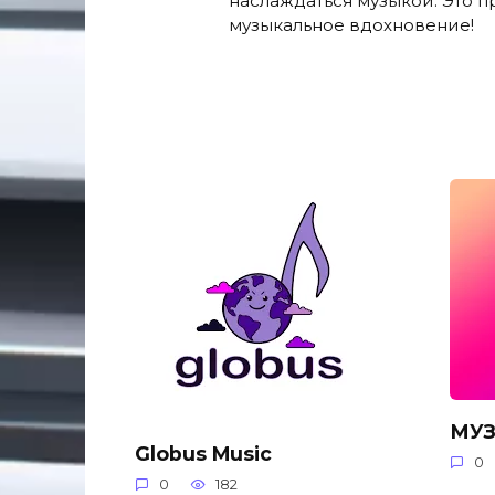
наслаждаться музыкой. Это 
музыкальное вдохновение!
МУЗ
Globus Music
0
0
182