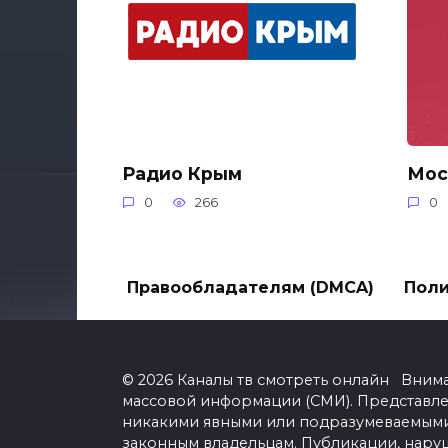
Радио Крым
Мос
0
266
0
Правообладателям (DMCA)
Поли
© 2026 Каналы тв смотреть онлайн Вним
массовой информации (СМИ). Представл
никакими явными или подразумеваемыми 
законным владельцам. Публикации, нару