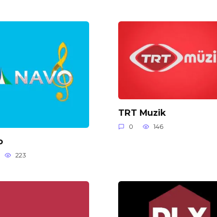
TRT Muzik
0
146
o
223