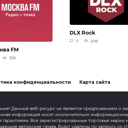
DLX Rock
0
208
ква FM
326
тика конфиденциальности
Карта сайта
ание! Данный веб-ресурс не является предложением о з
енная информация носит исключительно информационный
гарантиями. Все зарегистрированные торговые марки и
шающие авторские права, будут удалены по запросу со 