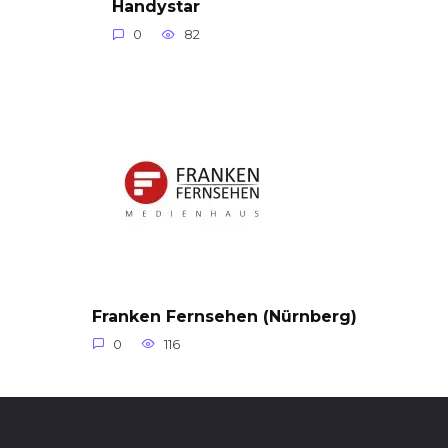
Handystar
0
82
Franken Fernsehen (Nürnberg)
0
116