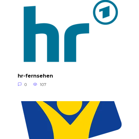
hr-fernsehen
0
107