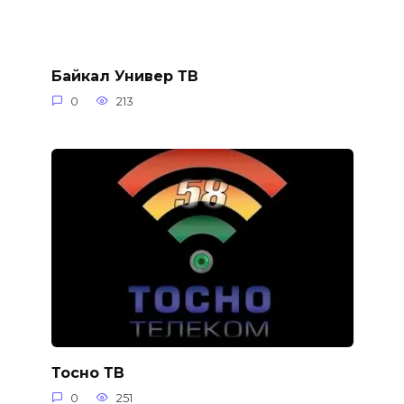
Байкал Универ ТВ
0
213
Тосно ТВ
0
251