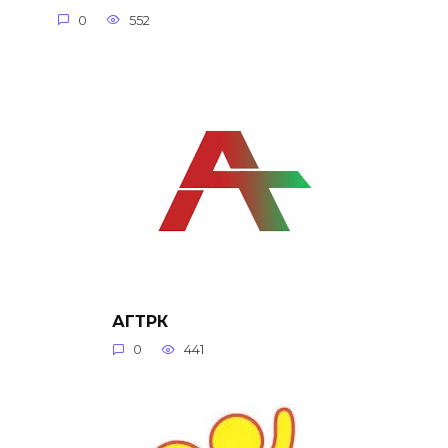
0
552
АГТРК
0
441