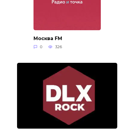
Москва FM
0
326