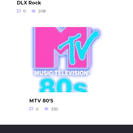
DLX Rock
0
208
MTV 80’S
0
350