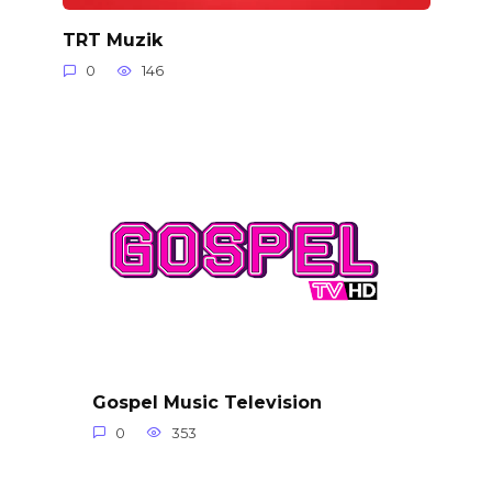
TRT Muzik
0
146
Gospel Music Television
0
353