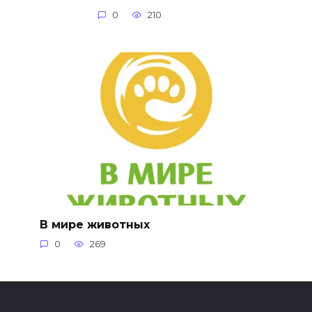
0
210
В мире животных
0
269