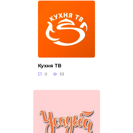
Кухня ТВ
0
53