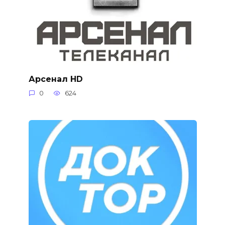
Арсенал HD
0
624