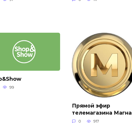
p&Show
99
Прямой эфир
телемагазина Магна
0
917