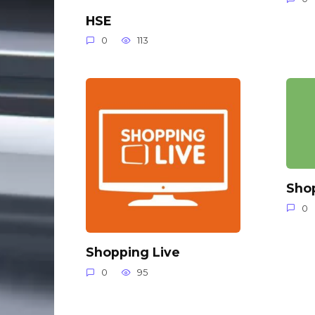
HSE
0
113
Sho
0
Shopping Live
0
95