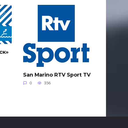
ск»
San Marino RTV Sport TV
0
356