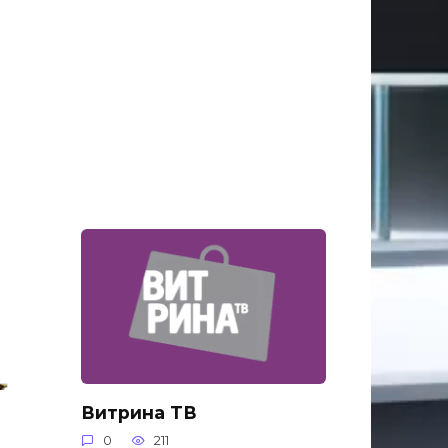
Витрина ТВ
0
211