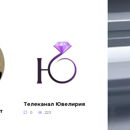
Телеканал Ювелирия
т
0
223