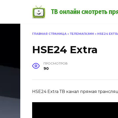
Перейти
к
ТВ онлайн смотреть пр
содержанию
ГЛАВНАЯ СТРАНИЦА
»
ТЕЛЕМАГАЗИН
»
HSE24 EXTR
HSE24 Extra
ПРОСМОТРОВ
90
HSE24 Extra ТВ канал прямая трансля