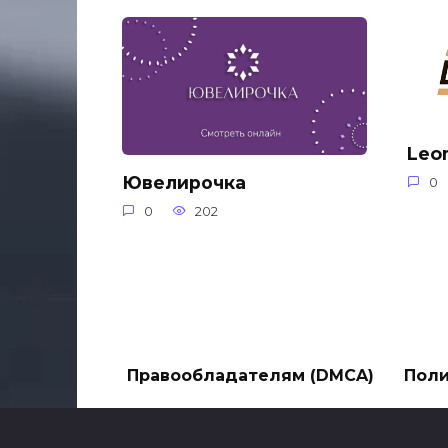
Leo
Ювелирочка
0
0
202
Правообладателям (DMCA)
Поли