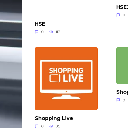
HSE
0
HSE
0
113
Sho
0
Shopping Live
0
95