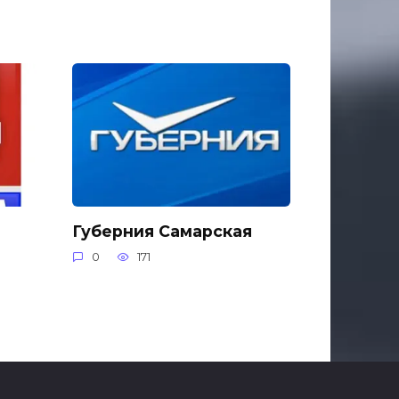
Губерния Самарская
0
171