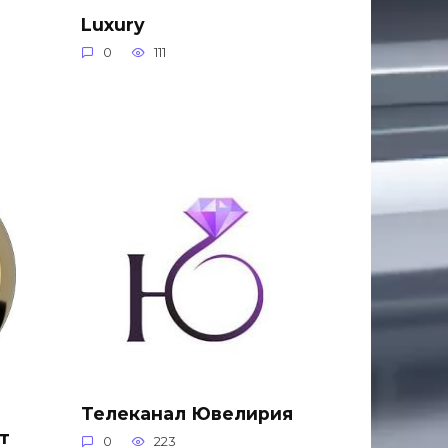
Luxury
0
111
Телеканал Ювелирия
т
0
223