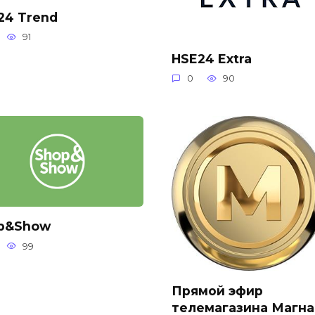
24 Trend
91
HSE24 Extra
0
90
p&Show
99
Прямой эфир
телемагазина Магна