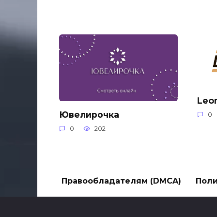
Leo
Ювелирочка
0
0
202
Правообладателям (DMCA)
Поли