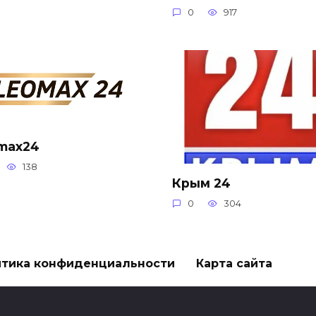
0
917
max24
138
Крым 24
0
304
тика конфиденциальности
Карта сайта