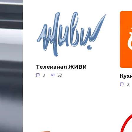
Телеканал ЖИВИ
Кух
0
39
0