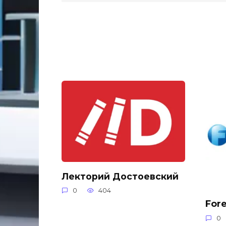
Лекторий Достоевский
0
404
For
0