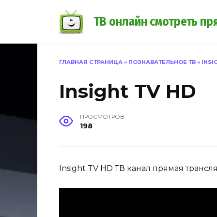
Перейти
к
ТВ онлайн смотреть пр
содержанию
ГЛАВНАЯ СТРАНИЦА
»
ПОЗНАВАТЕЛЬНОЕ ТВ
»
INSI
Insight TV HD
ПРОСМОТРОВ
198
Insight TV HD ТВ канал прямая трансл