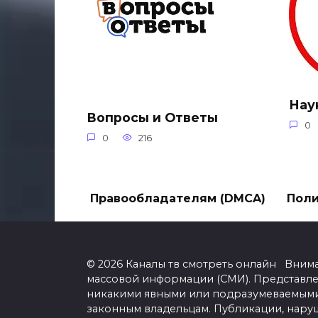
Нау
Вопросы и Ответы
0
0
216
Правообладателям (DMCA)
Поли
© 2026 Каналы тв смотреть онлайн Вним
массовой информации (СМИ). Представл
никакими явными или подразумеваемыми 
законным владельцам. Публикации, нару