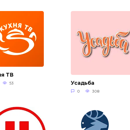
ня ТВ
Усадьба
53
0
308