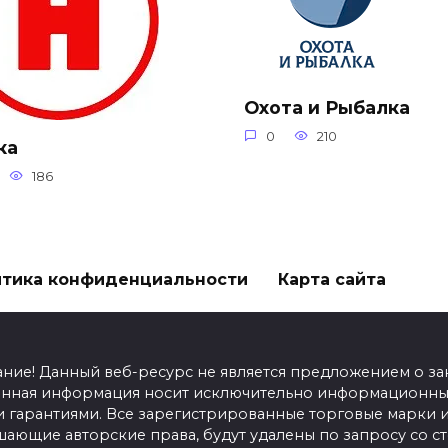
Охота и Рыбалка
0
210
ка
186
тика конфиденциальности
Карта сайта
ание! Данный веб-ресурс не является предложением о з
енная информация носит исключительно информационный
гарантиями. Все зарегистрированные торговые марки и
шающие авторские права, будут удалены по запросу со 