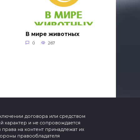
В мире животных
0
267
аключении договора или средством
 характер и не сопровождается
 права на контент принадлежат их
стороны правообладателя