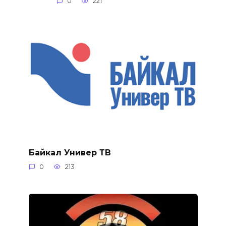
0
221
Байкал Универ ТВ
0
213