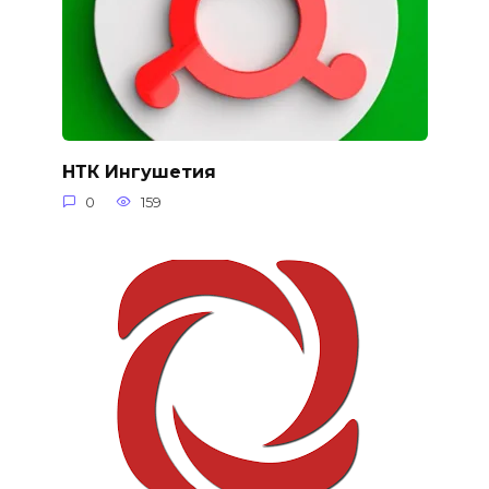
НТК Ингушетия
0
159