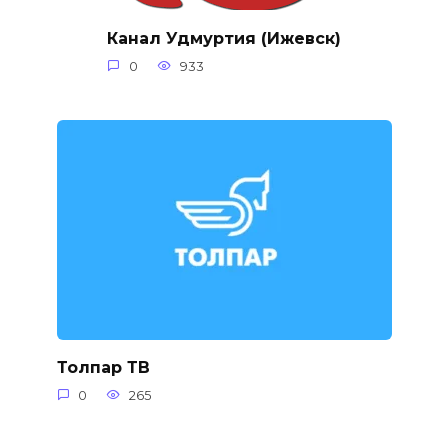
Канал Удмуртия (Ижевск)
0
933
Толпар ТВ
0
265