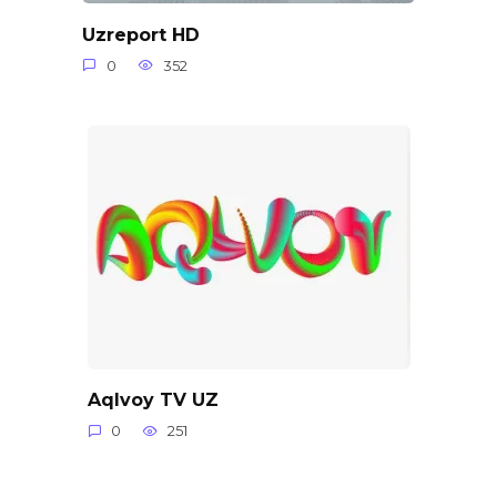
Uzreport HD
0
352
Aqlvoy TV UZ
0
251