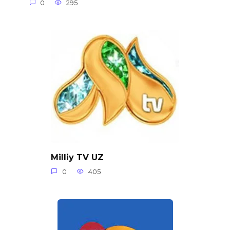
0
295
Milliy TV UZ
0
405