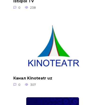
Istiqlol TV
0
238
Канал Kinoteatr uz
0
307