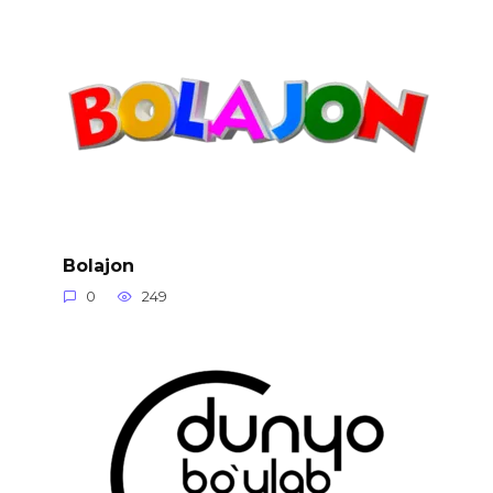
Bolajon
0
249