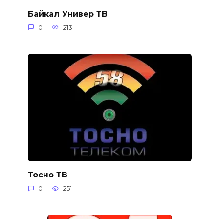
Байкал Универ ТВ
0
213
Тосно ТВ
0
251