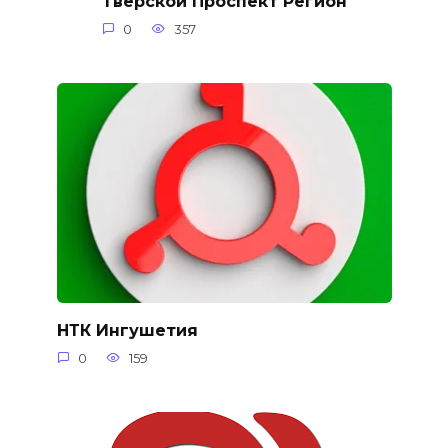
Тверской Проспект Регион
0
357
НТК Ингушетия
0
159