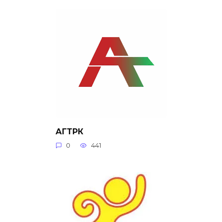
АГТРК
0
441