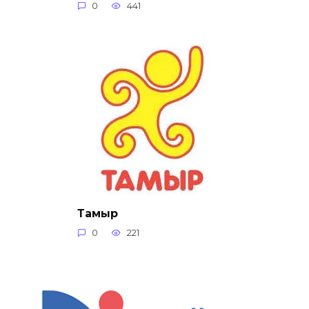
0
441
Тамыр
0
221