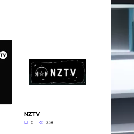
NZTV
0
358