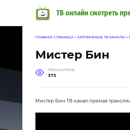
Перейти
к
ТВ онлайн смотреть пр
содержанию
ГЛАВНАЯ СТРАНИЦА
»
ЗАРУБЕЖНЫЕ ТВ КАНАЛЫ
»
Мистер Бин
ПРОСМОТРОВ
373
Мистер Бин ТВ канал прямая трансля