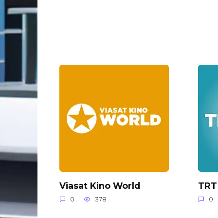
Viasat Kino World
TRT
0
378
0