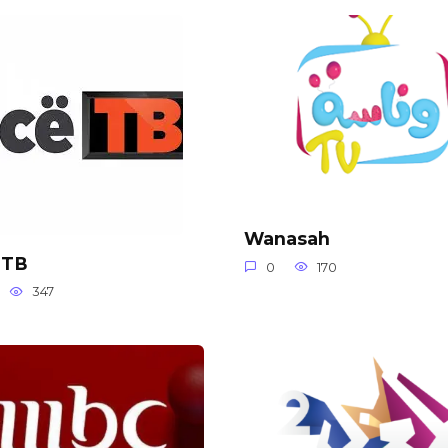
Wanasah
 ТВ
0
170
347