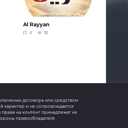
Al Rayyan
0
112
аключении договора или средством
 характер и не сопровождается
 права на контент принадлежат их
стороны правообладателя