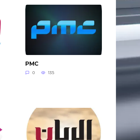
PMC
0
135