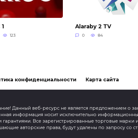
 1
Alaraby 2 TV
123
0
84
тика конфиденциальности
Карта сайта
ание! Данный веб-ресурс не является предложением о з
енная информация носит исключительно информационный
гарантиями. Все зарегистрированные торговые марки и
шающие авторские права, будут удалены по запросу со 