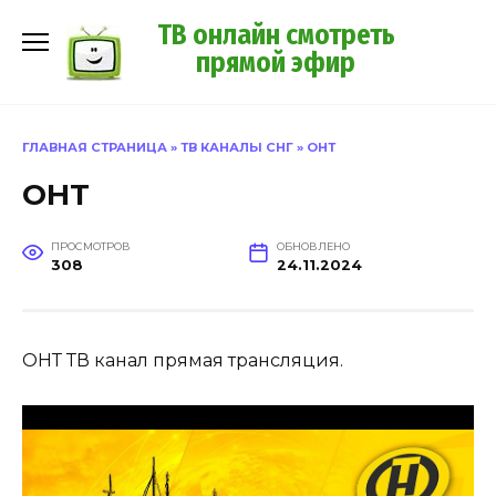
Перейти
ТВ онлайн смотреть
к
прямой эфир
содержанию
ГЛАВНАЯ СТРАНИЦА
»
ТВ КАНАЛЫ СНГ
»
ОНТ
ОНТ
ПРОСМОТРОВ
ОБНОВЛЕНО
308
24.11.2024
ОНТ ТВ канал прямая трансляция.