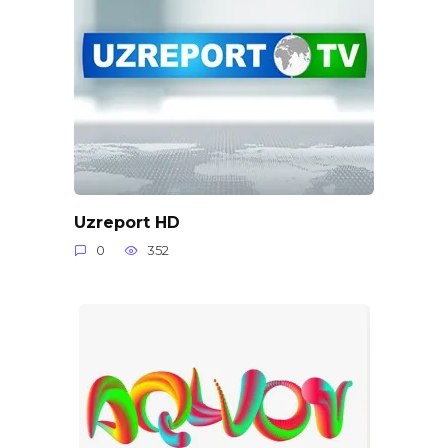
Uzreport HD
0
352