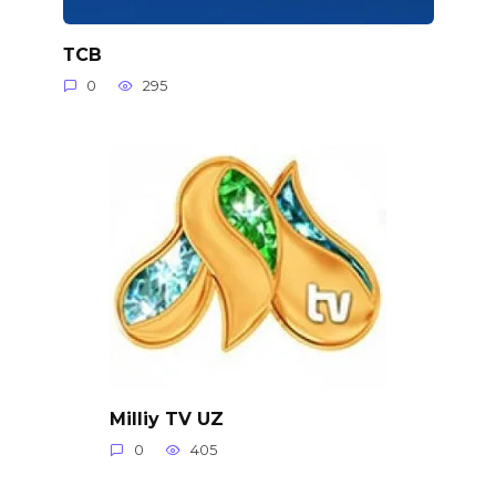
ТСВ
0
295
Milliy TV UZ
0
405