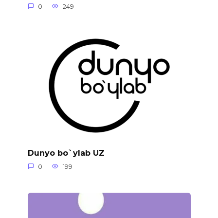
0
249
Dunyo bo`ylab UZ
0
199