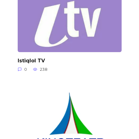
Istiqlol TV
0
238