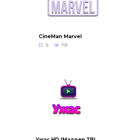
CineMan Marvel
0
731
Ужас HD (Малдер ТВ)