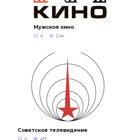
Мужское кино
0
2.4к.
Советское телевидение
0
472