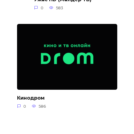
0
583
Кинодром
0
586