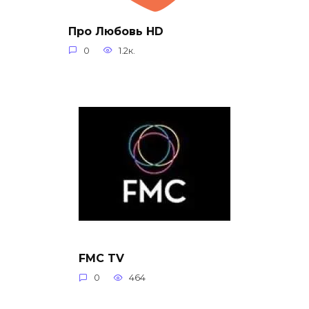
Про Любовь HD
0
1.2к.
FMC TV
0
464