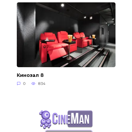
Кинозал 8
0
834