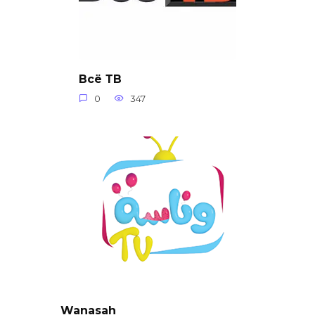
Всё ТВ
0
347
Wanasah