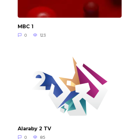
MBC 1
0
123
Alaraby 2 TV
0
85