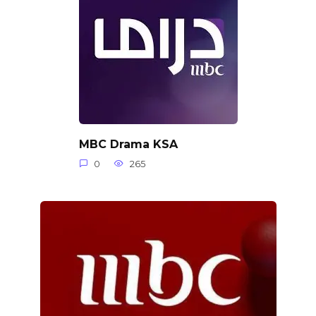
MBC Drama KSA
0
265