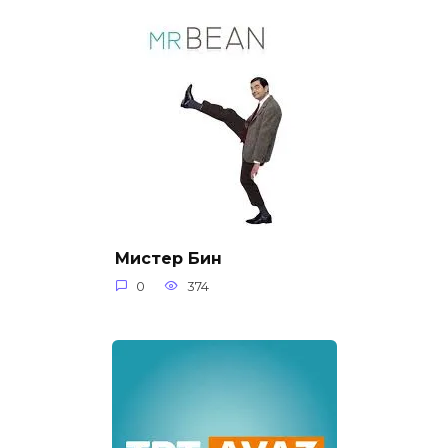
Мистер Бин
0
374