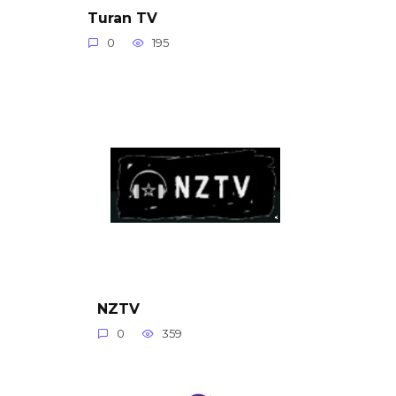
Turan TV
0
195
NZTV
0
359