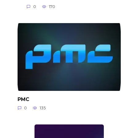
0
170
PMC
0
135