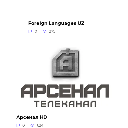
Foreign Languages UZ
0
275
Арсенал HD
0
624