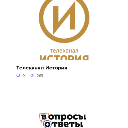
Телеканал История
0
269