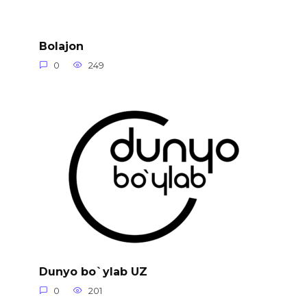
Bolajon
0
249
Dunyo bo`ylab UZ
0
201