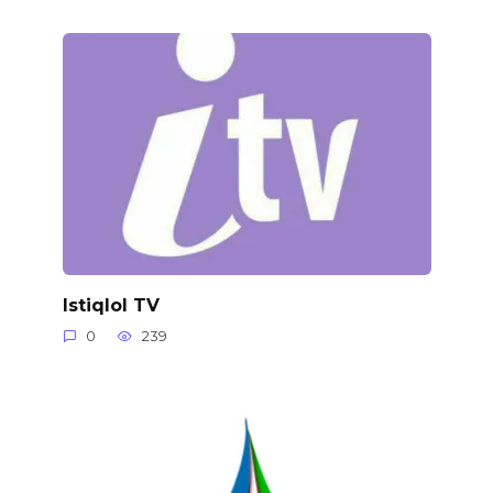
Istiqlol TV
0
239