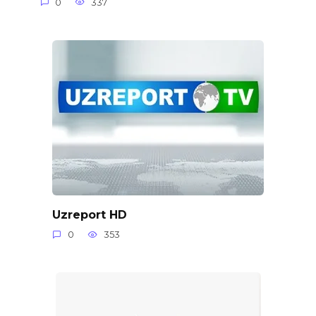
0
337
Uzreport HD
0
353