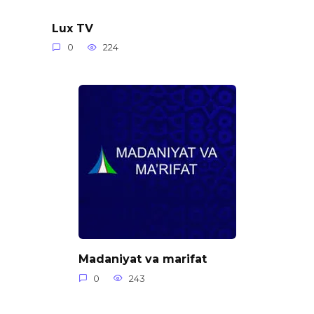
Lux TV
0
224
Madaniyat va marifat
0
243