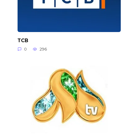
ТСВ
0
296