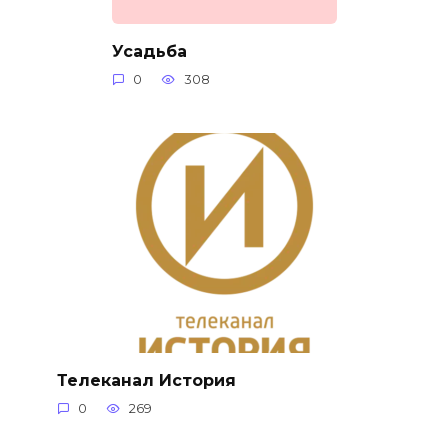
Усадьба
0
308
Телеканал История
0
269