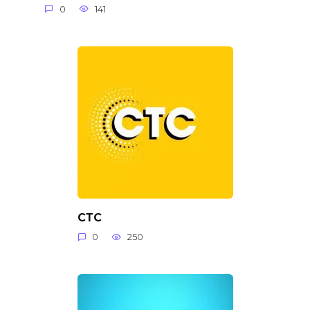
0
141
СТС
0
250