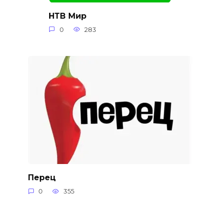
НТВ Мир
0
283
Перец
0
355