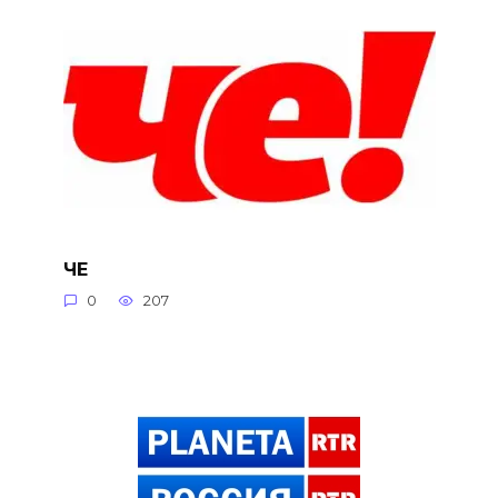
ЧЕ
0
207