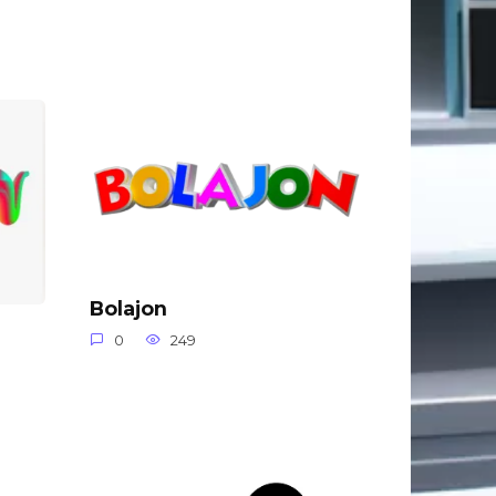
Bolajon
0
249