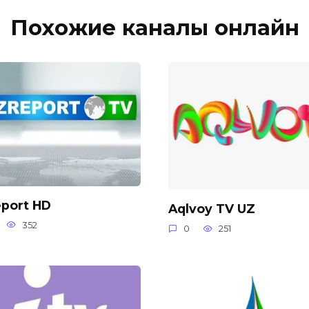
Похожие каналы онлайн
eport HD
Aqlvoy TV UZ
352
0
251