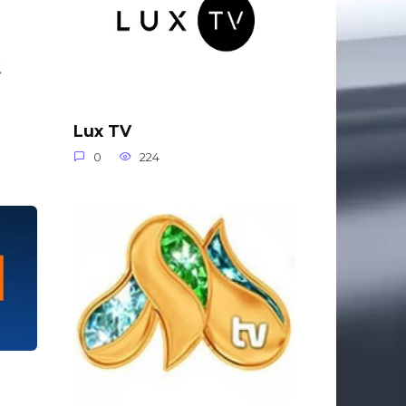
Lux TV
0
224