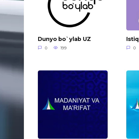
Dunyo bo`ylab UZ
Isti
0
199
0