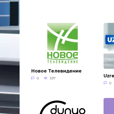
Новое Телевидение
Uzr
0
337
0