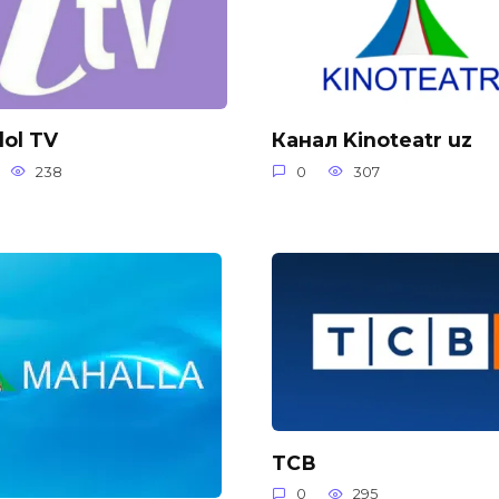
qlol TV
Канал Kinoteatr uz
238
0
307
ТСВ
0
295