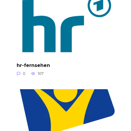
hr-fernsehen
0
107